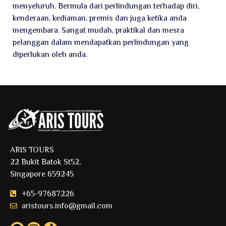
menyeluruh. Bermula dari perlindungan terhadap diri,
kenderaan, kediaman, premis dan juga ketika anda
mengembara. Sangat mudah, praktikal dan mesra
pelanggan dalam mendapatkan perlindungan yang
diperlukan oleh anda.
ARIS TOURS
22 Bukit Batok St52,
Singapore 659245
+65-97687226
aristours.info@gmail.com